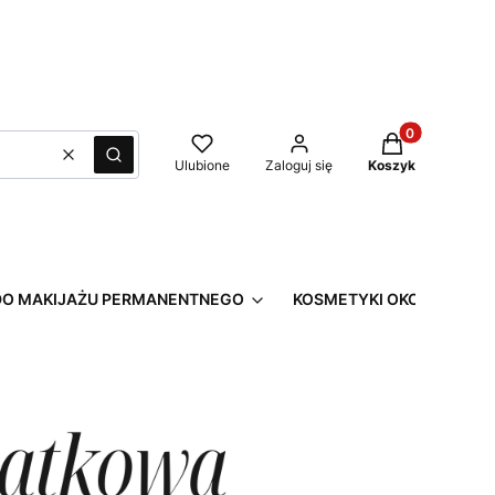
Produkty w kos
Wyczyść
Szukaj
Ulubione
Zaloguj się
Koszyk
 DO MAKIJAŻU PERMANENTNEGO
KOSMETYKI OKOŁOZABI